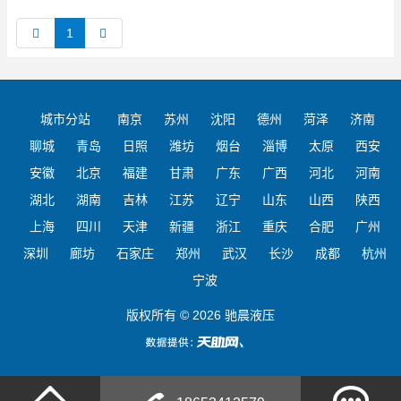
1
城市分站
南京
苏州
沈阳
德州
菏泽
济南
聊城
青岛
日照
潍坊
烟台
淄博
太原
西安
安徽
北京
福建
甘肃
广东
广西
河北
河南
湖北
湖南
吉林
江苏
辽宁
山东
山西
陕西
上海
四川
天津
新疆
浙江
重庆
合肥
广州
深圳
廊坊
石家庄
郑州
武汉
长沙
成都
杭州
宁波
版权所有 © 2026 驰晨液压